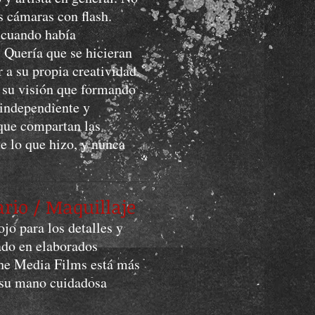
as cámaras con flash.
 cuando había
 Quería que se hicieran
r a su propia creatividad.
 su visión que formando
independiente y
 que compartan las
 lo que hizo, y nunca
rio / Maquillaje
ojo para los detalles y
ado en elaborados
ache Media Films está más
y su mano cuidadosa