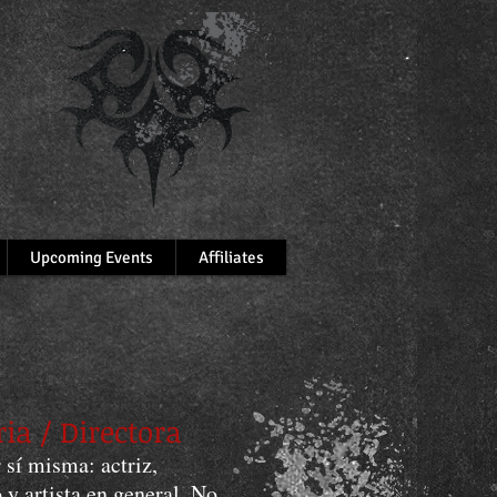
Upcoming Events
Affiliates
ia / Directora
 sí misma: actriz,
 y artista en general. No