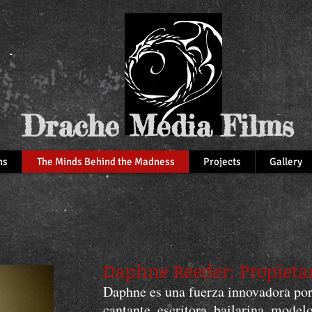
Drache Media Films
Tattoo and Piercing Studio
ms
The Minds Behind the Madness
Projects
Gallery
Daphne Reeder: Propietar
Daphne es una fuerza innovadora por
cantante, escritora, bailarina, modelo